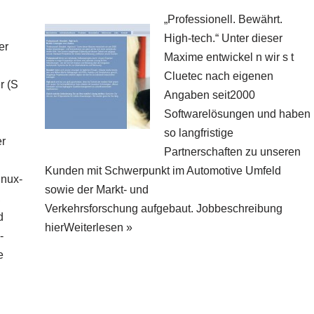
„Professionell. Bewährt.
High-tech.“ Unter dieser
er
Maxime entwickel n wir s t
Cluetec nach eigenen
r (S
Angaben seit2000
Softwarelösungen und haben
so langfristige
er
Partnerschaften zu unseren
Kunden mit Schwerpunkt im Automotive Umfeld
inux-
sowie der Markt- und
,
Verkehrsforschung aufgebaut. Jobbeschreibung
d
hier
Weiterlesen »
-
e