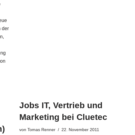
e
neue
 der
n,
ung
ion
Jobs IT, Vertrieb und
Marketing bei Cluetec
m)
von
Tomas Renner
22. November 2011