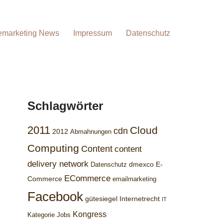
emarketing News
Impressum
Datenschutz
Schlagwörter
2011
Cloud
cdn
2012
Abmahnungen
Computing
Content
content
delivery network
dmexco
E-
Datenschutz
ECommerce
Commerce
emailmarketing
Facebook
gütesiegel
Internetrecht
IT
Kongress
Kategorie Jobs