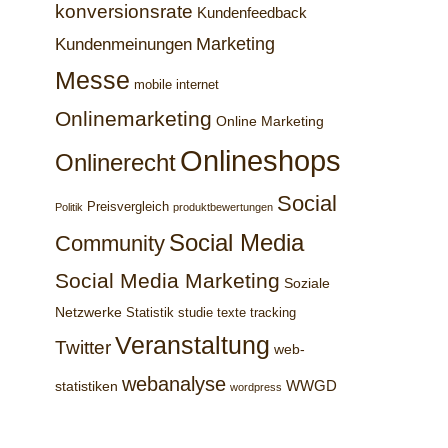
konversionsrate
Kundenfeedback
Marketing
Kundenmeinungen
Messe
mobile internet
Onlinemarketing
Online Marketing
Onlineshops
Onlinerecht
Social
Preisvergleich
Politik
produktbewertungen
Social Media
Community
Social Media Marketing
Soziale
Netzwerke
Statistik
studie
texte
tracking
Veranstaltung
Twitter
web-
webanalyse
WWGD
statistiken
wordpress