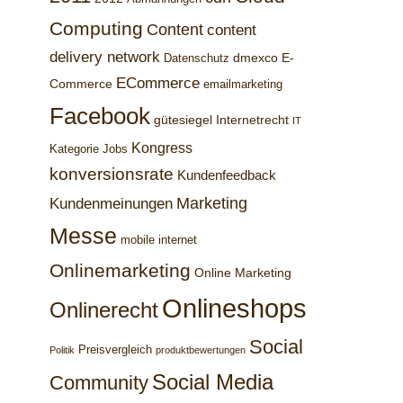
Computing
Content
content
delivery network
dmexco
E-
Datenschutz
ECommerce
Commerce
emailmarketing
Facebook
gütesiegel
Internetrecht
IT
Kongress
Kategorie Jobs
konversionsrate
Kundenfeedback
Marketing
Kundenmeinungen
Messe
mobile internet
Onlinemarketing
Online Marketing
Onlineshops
Onlinerecht
Social
Preisvergleich
Politik
produktbewertungen
Social Media
Community