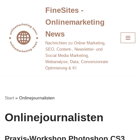
FineSites -
Zum
Onlinemarketing
Inhalt
springen
News
Nachrichten zu Online Marketing,
SEO, Content-, Newsletter- und
Social Media Marketing,
Webanalyse, Data, Conversionrate
Optimierung & KI
Start
»
Onlinejournalisten
Onlinejournalisten
Praxis-Workshop Photoshop CS3