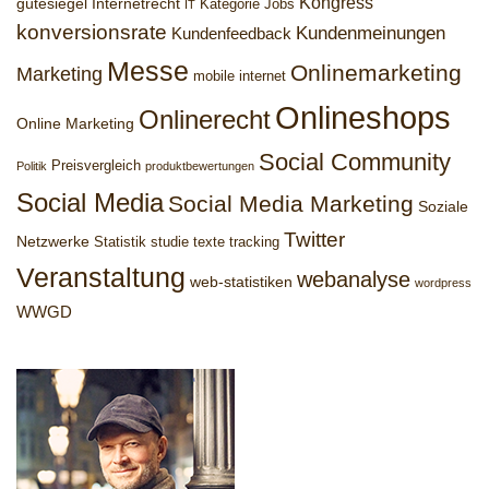
Kongress
gütesiegel
Internetrecht
Kategorie Jobs
IT
konversionsrate
Kundenmeinungen
Kundenfeedback
Messe
Onlinemarketing
Marketing
mobile internet
Onlineshops
Onlinerecht
Online Marketing
Social Community
Preisvergleich
Politik
produktbewertungen
Social Media
Social Media Marketing
Soziale
Twitter
Netzwerke
Statistik
studie
texte
tracking
Veranstaltung
webanalyse
web-statistiken
wordpress
WWGD