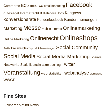
Facebook
ECommerce
Commerce
emailmarketing
Kongress
gütesiegel
Internetrecht
Kategorie Jobs
IT
konversionsrate
Kundenmeinungen
Kundenfeedback
Messe
Onlinemarketing
Marketing
mobile internet
Onlineshops
Onlinerecht
Online Marketing
Social Community
Preisvergleich
Politik
produktbewertungen
Social Media
Social Media Marketing
Soziale
Twitter
Netzwerke
Statistik
studie
texte
tracking
Veranstaltung
webanalyse
web-statistiken
wordpress
WWGD
Fine Sites
Onlinemarketing News