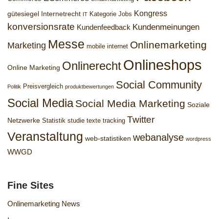
Kongress
gütesiegel
Internetrecht
Kategorie Jobs
IT
konversionsrate
Kundenmeinungen
Kundenfeedback
Messe
Onlinemarketing
Marketing
mobile internet
Onlineshops
Onlinerecht
Online Marketing
Social Community
Preisvergleich
Politik
produktbewertungen
Social Media
Social Media Marketing
Soziale
Twitter
Netzwerke
Statistik
studie
texte
tracking
Veranstaltung
webanalyse
web-statistiken
wordpress
WWGD
Fine Sites
Onlinemarketing News