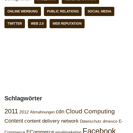
ONLINE WERBUNG
PUBLIC RELATIONS
SOCIAL MEDIA
TWITTER
WEB 2.0
WEB REPUTATION
Schlagwörter
2011
Cloud Computing
cdn
2012
Abmahnungen
Content
content delivery network
dmexco
E-
Datenschutz
Facebook
ECommerce
Commerce
emailmarketing