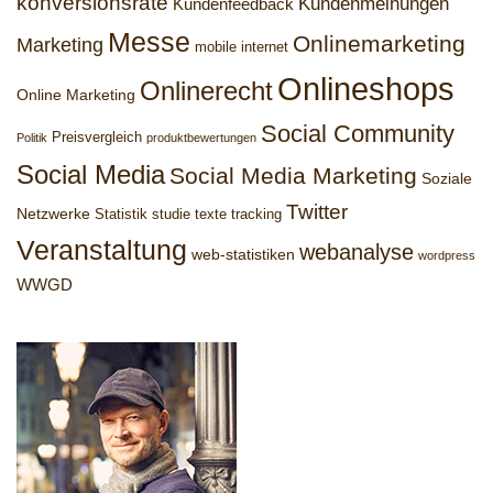
konversionsrate
Kundenmeinungen
Kundenfeedback
Messe
Onlinemarketing
Marketing
mobile internet
Onlineshops
Onlinerecht
Online Marketing
Social Community
Preisvergleich
Politik
produktbewertungen
Social Media
Social Media Marketing
Soziale
Twitter
Netzwerke
Statistik
studie
texte
tracking
Veranstaltung
webanalyse
web-statistiken
wordpress
WWGD