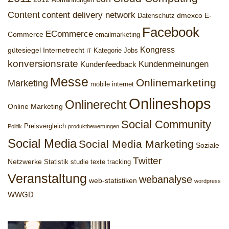
Abmahnungen
Content
content delivery network
dmexco
E-
Datenschutz
Facebook
ECommerce
Commerce
emailmarketing
Kongress
gütesiegel
Internetrecht
Kategorie Jobs
IT
konversionsrate
Kundenmeinungen
Kundenfeedback
Messe
Onlinemarketing
Marketing
mobile internet
Onlineshops
Onlinerecht
Online Marketing
Social Community
Preisvergleich
Politik
produktbewertungen
Social Media
Social Media Marketing
Soziale
Twitter
Netzwerke
Statistik
studie
texte
tracking
Veranstaltung
webanalyse
web-statistiken
wordpress
WWGD