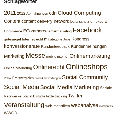
Schlagwörter
2011
Cloud Computing
cdn
2012
Abmahnungen
Content
content delivery network
dmexco
E-
Datenschutz
Facebook
ECommerce
Commerce
emailmarketing
Kongress
gütesiegel
Internetrecht
Kategorie Jobs
IT
konversionsrate
Kundenmeinungen
Kundenfeedback
Messe
Onlinemarketing
Marketing
mobile internet
Onlineshops
Onlinerecht
Online Marketing
Social Community
Preisvergleich
Politik
produktbewertungen
Social Media
Social Media Marketing
Soziale
Twitter
Netzwerke
Statistik
studie
texte
tracking
Veranstaltung
webanalyse
web-statistiken
wordpress
WWGD