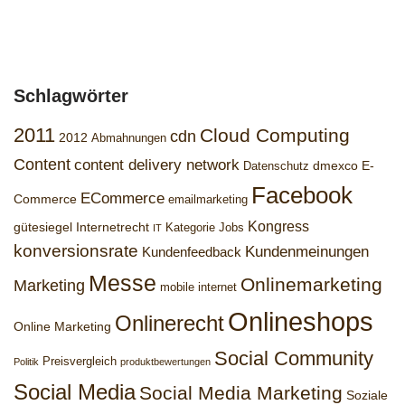
Schlagwörter
2011
Cloud Computing
cdn
2012
Abmahnungen
Content
content delivery network
dmexco
E-
Datenschutz
Facebook
ECommerce
Commerce
emailmarketing
Kongress
gütesiegel
Internetrecht
Kategorie Jobs
IT
konversionsrate
Kundenmeinungen
Kundenfeedback
Messe
Onlinemarketing
Marketing
mobile internet
Onlineshops
Onlinerecht
Online Marketing
Social Community
Preisvergleich
Politik
produktbewertungen
Social Media
Social Media Marketing
Soziale