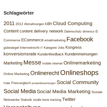
Schlagwörter
2011
Cloud Computing
cdn
2012
Abmahnungen
Content
content delivery network
dmexco
E-
Datenschutz
Facebook
ECommerce
Commerce
emailmarketing
Kongress
gütesiegel
Internetrecht
Kategorie Jobs
IT
konversionsrate
Kundenmeinungen
Kundenfeedback
Messe
Onlinemarketing
Marketing
mobile internet
Onlineshops
Onlinerecht
Online Marketing
Social Community
Preisvergleich
Politik
produktbewertungen
Social Media
Social Media Marketing
Soziale
Twitter
Netzwerke
Statistik
studie
texte
tracking