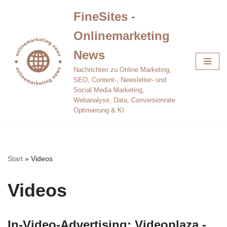
FineSites -
Zum
Onlinemarketing
Inhalt
springen
News
Nachrichten zu Online Marketing,
SEO, Content-, Newsletter- und
Social Media Marketing,
Webanalyse, Data, Conversionrate
Optimierung & KI
Start
»
Videos
Videos
In-Video-Advertising: Videoplaza -