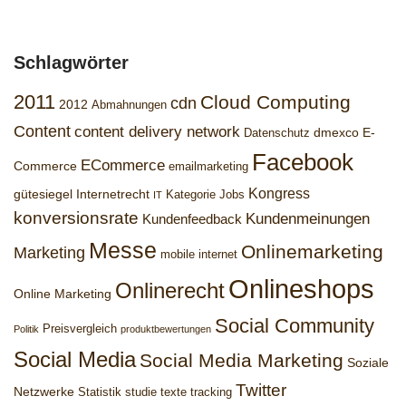
Schlagwörter
2011
Cloud Computing
cdn
2012
Abmahnungen
Content
content delivery network
dmexco
E-
Datenschutz
Facebook
ECommerce
Commerce
emailmarketing
Kongress
gütesiegel
Internetrecht
Kategorie Jobs
IT
konversionsrate
Kundenmeinungen
Kundenfeedback
Messe
Onlinemarketing
Marketing
mobile internet
Onlineshops
Onlinerecht
Online Marketing
Social Community
Preisvergleich
Politik
produktbewertungen
Social Media
Social Media Marketing
Soziale
Twitter
Netzwerke
Statistik
studie
texte
tracking