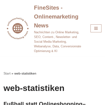
FineSites -
Zum
Onlinemarketing
Inhalt
springen
News
Nachrichten zu Online Marketing,
SEO, Content-, Newsletter- und
Social Media Marketing,
Webanalyse, Data, Conversionrate
Optimierung & KI
Start
»
web-statistiken
web-statistiken
Fußball statt Onlineshopping–