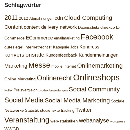
Schlagwörter
2011
Cloud Computing
cdn
2012
Abmahnungen
Content
content delivery network
dmexco
E-
Datenschutz
Facebook
ECommerce
Commerce
emailmarketing
Kongress
gütesiegel
Internetrecht
Kategorie Jobs
IT
konversionsrate
Kundenmeinungen
Kundenfeedback
Messe
Onlinemarketing
Marketing
mobile internet
Onlineshops
Onlinerecht
Online Marketing
Social Community
Preisvergleich
Politik
produktbewertungen
Social Media
Social Media Marketing
Soziale
Twitter
Netzwerke
Statistik
studie
texte
tracking
Veranstaltung
webanalyse
web-statistiken
wordpress
WWGD