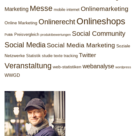
Messe
Onlinemarketing
Marketing
mobile internet
Onlineshops
Onlinerecht
Online Marketing
Social Community
Preisvergleich
Politik
produktbewertungen
Social Media
Social Media Marketing
Soziale
Twitter
Netzwerke
Statistik
studie
texte
tracking
Veranstaltung
webanalyse
web-statistiken
wordpress
WWGD