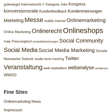
Kongress
gütesiegel
Internetrecht
Kategorie Jobs
IT
konversionsrate
Kundenmeinungen
Kundenfeedback
Messe
Onlinemarketing
Marketing
mobile internet
Onlineshops
Onlinerecht
Online Marketing
Social Community
Preisvergleich
Politik
produktbewertungen
Social Media
Social Media Marketing
Soziale
Twitter
Netzwerke
Statistik
studie
texte
tracking
Veranstaltung
webanalyse
web-statistiken
wordpress
WWGD
Fine Sites
Onlinemarketing News
Impressum