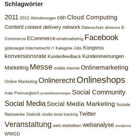
Schlagwörter
2011
Cloud Computing
cdn
2012
Abmahnungen
Content
content delivery network
dmexco
E-
Datenschutz
Facebook
ECommerce
Commerce
emailmarketing
Kongress
gütesiegel
Internetrecht
Kategorie Jobs
IT
konversionsrate
Kundenmeinungen
Kundenfeedback
Messe
Onlinemarketing
Marketing
mobile internet
Onlineshops
Onlinerecht
Online Marketing
Social Community
Preisvergleich
Politik
produktbewertungen
Social Media
Social Media Marketing
Soziale
Twitter
Netzwerke
Statistik
studie
texte
tracking
Veranstaltung
webanalyse
web-statistiken
wordpress
WWGD