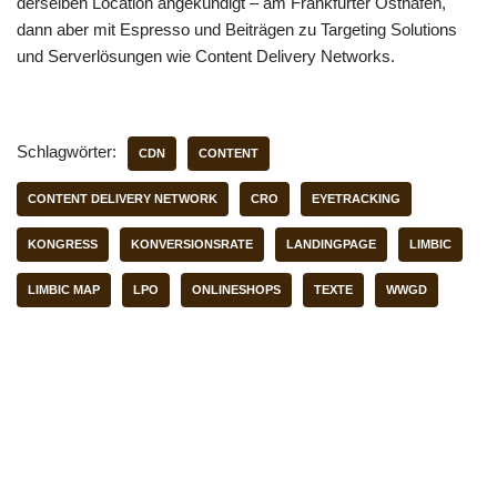
derselben Location angekündigt – am Frankfurter Osthafen,
dann aber mit Espresso und Beiträgen zu Targeting Solutions
und Serverlösungen wie Content Delivery Networks.
Schlagwörter:
CDN
CONTENT
CONTENT DELIVERY NETWORK
CRO
EYETRACKING
KONGRESS
KONVERSIONSRATE
LANDINGPAGE
LIMBIC
LIMBIC MAP
LPO
ONLINESHOPS
TEXTE
WWGD