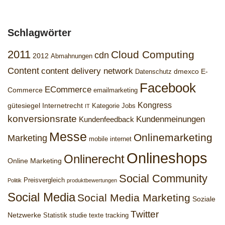
Schlagwörter
2011
Cloud Computing
cdn
2012
Abmahnungen
Content
content delivery network
dmexco
E-
Datenschutz
Facebook
ECommerce
Commerce
emailmarketing
Kongress
gütesiegel
Internetrecht
Kategorie Jobs
IT
konversionsrate
Kundenmeinungen
Kundenfeedback
Messe
Onlinemarketing
Marketing
mobile internet
Onlineshops
Onlinerecht
Online Marketing
Social Community
Preisvergleich
Politik
produktbewertungen
Social Media
Social Media Marketing
Soziale
Twitter
Netzwerke
Statistik
studie
texte
tracking