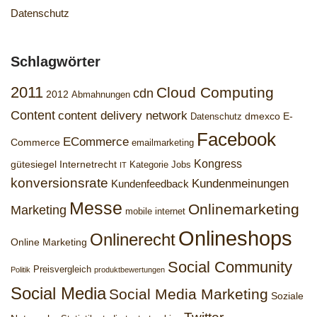
Datenschutz
Schlagwörter
2011
Cloud Computing
cdn
2012
Abmahnungen
Content
content delivery network
dmexco
E-
Datenschutz
Facebook
ECommerce
Commerce
emailmarketing
Kongress
gütesiegel
Internetrecht
Kategorie Jobs
IT
konversionsrate
Kundenmeinungen
Kundenfeedback
Messe
Onlinemarketing
Marketing
mobile internet
Onlineshops
Onlinerecht
Online Marketing
Social Community
Preisvergleich
Politik
produktbewertungen
Social Media
Social Media Marketing
Soziale