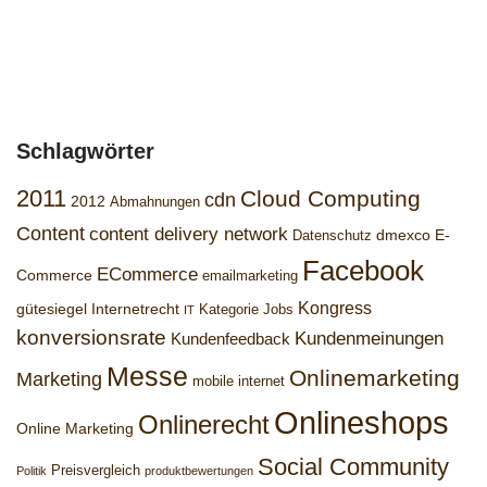
Schlagwörter
2011
Cloud Computing
cdn
2012
Abmahnungen
Content
content delivery network
dmexco
E-
Datenschutz
Facebook
ECommerce
Commerce
emailmarketing
Kongress
gütesiegel
Internetrecht
Kategorie Jobs
IT
konversionsrate
Kundenmeinungen
Kundenfeedback
Messe
Onlinemarketing
Marketing
mobile internet
Onlineshops
Onlinerecht
Online Marketing
Social Community
Preisvergleich
Politik
produktbewertungen