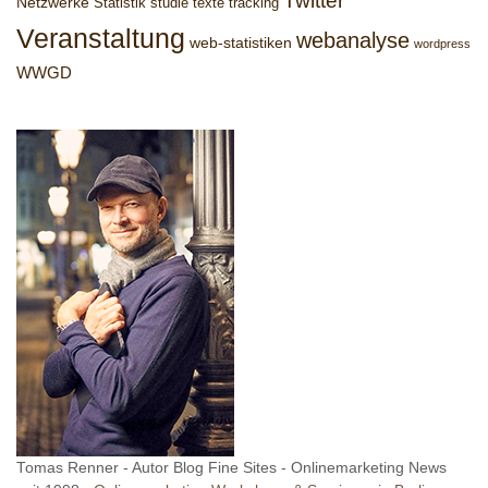
Twitter
Netzwerke
Statistik
studie
texte
tracking
Veranstaltung
webanalyse
web-statistiken
wordpress
WWGD
Tomas Renner - Autor Blog Fine Sites - Onlinemarketing News