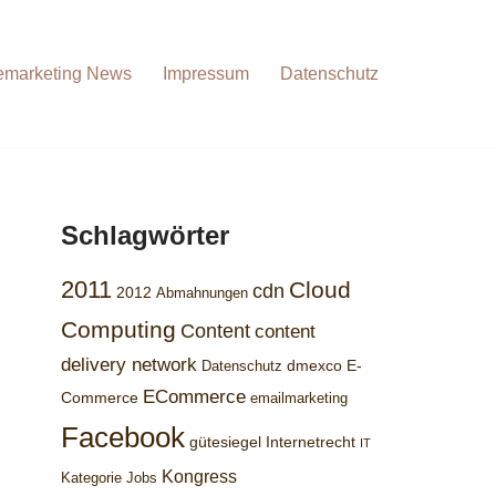
emarketing News
Impressum
Datenschutz
Schlagwörter
2011
Cloud
cdn
2012
Abmahnungen
Computing
Content
content
delivery network
dmexco
E-
Datenschutz
ECommerce
Commerce
emailmarketing
Facebook
gütesiegel
Internetrecht
IT
Kongress
Kategorie Jobs