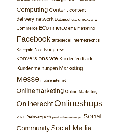
Computing
Content
content
delivery network
dmexco
E-
Datenschutz
ECommerce
Commerce
emailmarketing
Facebook
gütesiegel
Internetrecht
IT
Kongress
Kategorie Jobs
konversionsrate
Kundenfeedback
Marketing
Kundenmeinungen
Messe
mobile internet
Onlinemarketing
Online Marketing
Onlineshops
Onlinerecht
Social
Preisvergleich
Politik
produktbewertungen
Social Media
Community