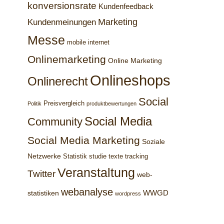
konversionsrate
Kundenfeedback
Marketing
Kundenmeinungen
Messe
mobile internet
Onlinemarketing
Online Marketing
Onlineshops
Onlinerecht
Social
Preisvergleich
Politik
produktbewertungen
Social Media
Community
Social Media Marketing
Soziale
Netzwerke
Statistik
studie
texte
tracking
Veranstaltung
Twitter
web-
webanalyse
WWGD
statistiken
wordpress