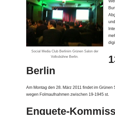
Wel
Bun
Abg
und
Int
meh
dig
Social Media Club Berlinim Grünen Salon der
1
Volksbühne Berlin.
Berlin
Am Montag den 28. März 2011 findet im Grünen Sal
wegen Folmaufnahmen zwischen 19-1945 st.
Enquete-Kommissi