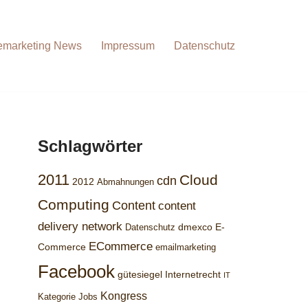
emarketing News
Impressum
Datenschutz
Schlagwörter
2011
Cloud
cdn
2012
Abmahnungen
Computing
Content
content
delivery network
dmexco
E-
Datenschutz
ECommerce
Commerce
emailmarketing
Facebook
gütesiegel
Internetrecht
IT
Kongress
Kategorie Jobs