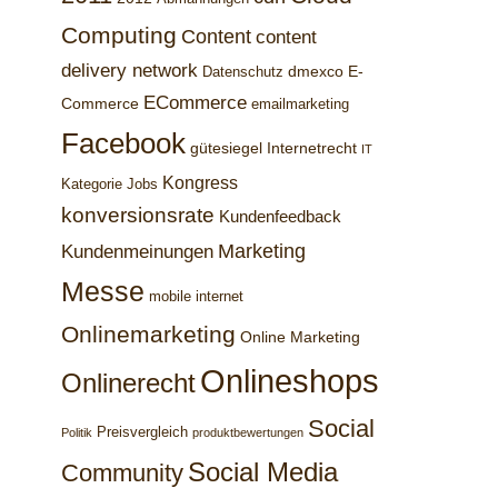
Computing
Content
content
delivery network
dmexco
E-
Datenschutz
ECommerce
Commerce
emailmarketing
Facebook
gütesiegel
Internetrecht
IT
Kongress
Kategorie Jobs
konversionsrate
Kundenfeedback
Marketing
Kundenmeinungen
Messe
mobile internet
Onlinemarketing
Online Marketing
Onlineshops
Onlinerecht
Social
Preisvergleich
Politik
produktbewertungen
Social Media
Community