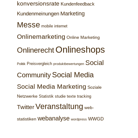
konversionsrate
Kundenfeedback
Marketing
Kundenmeinungen
Messe
mobile internet
Onlinemarketing
Online Marketing
Onlineshops
Onlinerecht
Social
Preisvergleich
Politik
produktbewertungen
Social Media
Community
Social Media Marketing
Soziale
Netzwerke
Statistik
studie
texte
tracking
Veranstaltung
Twitter
web-
webanalyse
WWGD
statistiken
wordpress