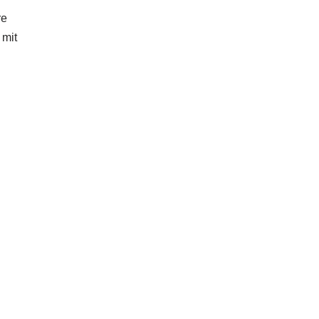
re
 mit