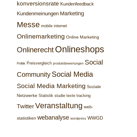
konversionsrate
Kundenfeedback
Marketing
Kundenmeinungen
Messe
mobile internet
Onlinemarketing
Online Marketing
Onlineshops
Onlinerecht
Social
Preisvergleich
Politik
produktbewertungen
Social Media
Community
Social Media Marketing
Soziale
Netzwerke
Statistik
studie
texte
tracking
Veranstaltung
Twitter
web-
webanalyse
WWGD
statistiken
wordpress