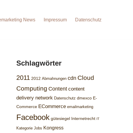
emarketing News
Impressum
Datenschutz
Schlagwörter
2011
Cloud
cdn
2012
Abmahnungen
Computing
Content
content
delivery network
dmexco
E-
Datenschutz
ECommerce
Commerce
emailmarketing
Facebook
gütesiegel
Internetrecht
IT
Kongress
Kategorie Jobs