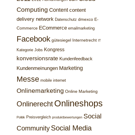
Computing
Content
content
delivery network
dmexco
E-
Datenschutz
ECommerce
Commerce
emailmarketing
Facebook
gütesiegel
Internetrecht
IT
Kongress
Kategorie Jobs
konversionsrate
Kundenfeedback
Marketing
Kundenmeinungen
Messe
mobile internet
Onlinemarketing
Online Marketing
Onlineshops
Onlinerecht
Social
Preisvergleich
Politik
produktbewertungen
Social Media
Community