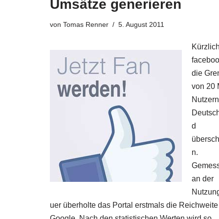
Umsätze generieren
von
Tomas Renner
5. August 2011
Kürzlich
facebo
die Gre
von 20 
Nutzern
Deutsc
d
überschr
n.
Gemes
an der
Nutzun
uer überholte das Portal erstmals die Reichweite
Google. Nach den statistischen Werten wird so