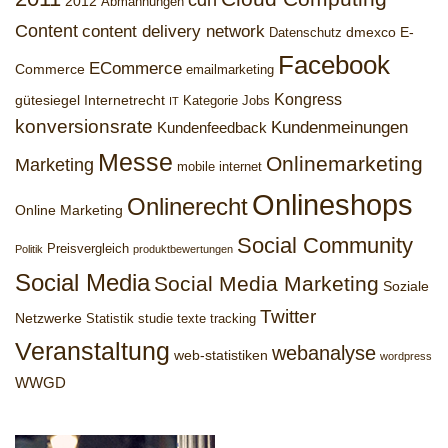
2012
Abmahnungen
Content
content delivery network
dmexco
E-
Datenschutz
Facebook
ECommerce
Commerce
emailmarketing
Kongress
gütesiegel
Internetrecht
Kategorie Jobs
IT
konversionsrate
Kundenmeinungen
Kundenfeedback
Messe
Onlinemarketing
Marketing
mobile internet
Onlineshops
Onlinerecht
Online Marketing
Social Community
Preisvergleich
Politik
produktbewertungen
Social Media
Social Media Marketing
Soziale
Twitter
Netzwerke
Statistik
studie
texte
tracking
Veranstaltung
webanalyse
web-statistiken
wordpress
WWGD