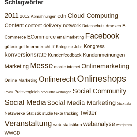
Schlagwörter
2011
Cloud Computing
cdn
2012
Abmahnungen
Content
content delivery network
dmexco
E-
Datenschutz
Facebook
ECommerce
Commerce
emailmarketing
Kongress
gütesiegel
Internetrecht
Kategorie Jobs
IT
konversionsrate
Kundenmeinungen
Kundenfeedback
Messe
Onlinemarketing
Marketing
mobile internet
Onlineshops
Onlinerecht
Online Marketing
Social Community
Preisvergleich
Politik
produktbewertungen
Social Media
Social Media Marketing
Soziale
Twitter
Netzwerke
Statistik
studie
texte
tracking
Veranstaltung
webanalyse
web-statistiken
wordpress
WWGD