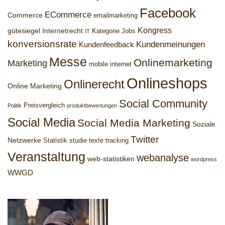
Facebook
ECommerce
Commerce
emailmarketing
Kongress
gütesiegel
Internetrecht
Kategorie Jobs
IT
konversionsrate
Kundenmeinungen
Kundenfeedback
Messe
Onlinemarketing
Marketing
mobile internet
Onlineshops
Onlinerecht
Online Marketing
Social Community
Preisvergleich
Politik
produktbewertungen
Social Media
Social Media Marketing
Soziale
Twitter
Netzwerke
Statistik
studie
texte
tracking
Veranstaltung
webanalyse
web-statistiken
wordpress
WWGD