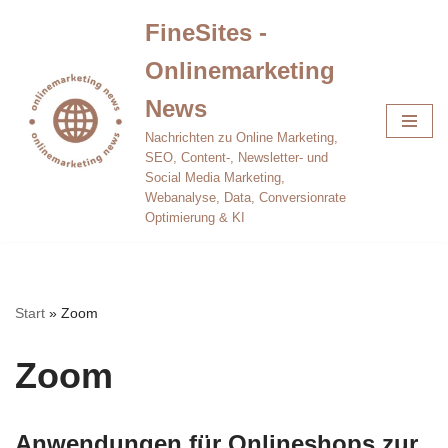
FineSites -
Zum
Onlinemarketing
Inhalt
springen
News
Nachrichten zu Online Marketing,
SEO, Content-, Newsletter- und
Social Media Marketing,
Webanalyse, Data, Conversionrate
Optimierung & KI
Start
»
Zoom
Zoom
Anwendungen für Onlineshops zur