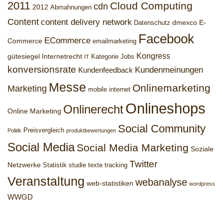
2011
Cloud Computing
cdn
2012
Abmahnungen
Content
content delivery network
dmexco
E-
Datenschutz
Facebook
ECommerce
Commerce
emailmarketing
Kongress
gütesiegel
Internetrecht
Kategorie Jobs
IT
konversionsrate
Kundenmeinungen
Kundenfeedback
Messe
Onlinemarketing
Marketing
mobile internet
Onlineshops
Onlinerecht
Online Marketing
Social Community
Preisvergleich
Politik
produktbewertungen
Social Media
Social Media Marketing
Soziale
Twitter
Netzwerke
Statistik
studie
texte
tracking
Veranstaltung
webanalyse
web-statistiken
wordpress
WWGD