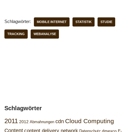
Schlagwörter:
MOBILE INTERNET
STATISTIK
STUDIE
TRACKING
WEBANALYSE
Schlagwörter
2011
Cloud Computing
cdn
2012
Abmahnungen
Content
content delivery network
dmexco
E-
Datenschutz