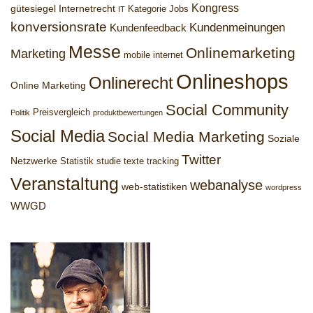
Kongress
gütesiegel
Internetrecht
Kategorie Jobs
IT
konversionsrate
Kundenmeinungen
Kundenfeedback
Messe
Onlinemarketing
Marketing
mobile internet
Onlineshops
Onlinerecht
Online Marketing
Social Community
Preisvergleich
Politik
produktbewertungen
Social Media
Social Media Marketing
Soziale
Twitter
Netzwerke
Statistik
studie
texte
tracking
Veranstaltung
webanalyse
web-statistiken
wordpress
WWGD