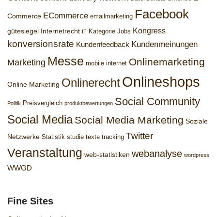
Facebook
ECommerce
Commerce
emailmarketing
Kongress
gütesiegel
Internetrecht
Kategorie Jobs
IT
konversionsrate
Kundenmeinungen
Kundenfeedback
Messe
Onlinemarketing
Marketing
mobile internet
Onlineshops
Onlinerecht
Online Marketing
Social Community
Preisvergleich
Politik
produktbewertungen
Social Media
Social Media Marketing
Soziale
Twitter
Netzwerke
Statistik
studie
texte
tracking
Veranstaltung
webanalyse
web-statistiken
wordpress
WWGD
Fine Sites