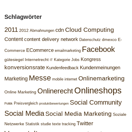
Schlagwörter
2011
Cloud Computing
cdn
2012
Abmahnungen
Content
content delivery network
dmexco
E-
Datenschutz
Facebook
ECommerce
Commerce
emailmarketing
Kongress
gütesiegel
Internetrecht
Kategorie Jobs
IT
konversionsrate
Kundenmeinungen
Kundenfeedback
Messe
Onlinemarketing
Marketing
mobile internet
Onlineshops
Onlinerecht
Online Marketing
Social Community
Preisvergleich
Politik
produktbewertungen
Social Media
Social Media Marketing
Soziale
Twitter
Netzwerke
Statistik
studie
texte
tracking