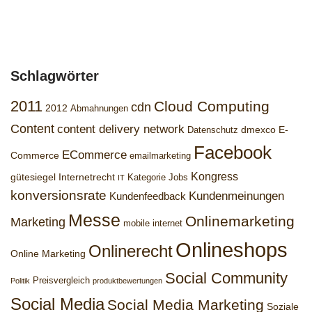
Schlagwörter
2011
Cloud Computing
cdn
2012
Abmahnungen
Content
content delivery network
dmexco
E-
Datenschutz
Facebook
ECommerce
Commerce
emailmarketing
Kongress
gütesiegel
Internetrecht
Kategorie Jobs
IT
konversionsrate
Kundenmeinungen
Kundenfeedback
Messe
Onlinemarketing
Marketing
mobile internet
Onlineshops
Onlinerecht
Online Marketing
Social Community
Preisvergleich
Politik
produktbewertungen
Social Media
Social Media Marketing
Soziale