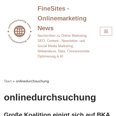
FineSites -
Zum
Onlinemarketing
Inhalt
springen
News
Nachrichten zu Online Marketing,
SEO, Content-, Newsletter- und
Social Media Marketing,
Webanalyse, Data, Conversionrate
Optimierung & KI
Start
»
onlinedurchsuchung
onlinedurchsuchung
Große Koalition einigt sich auf BKA