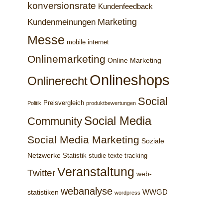
konversionsrate
Kundenfeedback
Marketing
Kundenmeinungen
Messe
mobile internet
Onlinemarketing
Online Marketing
Onlineshops
Onlinerecht
Social
Preisvergleich
Politik
produktbewertungen
Social Media
Community
Social Media Marketing
Soziale
Netzwerke
Statistik
studie
texte
tracking
Veranstaltung
Twitter
web-
webanalyse
WWGD
statistiken
wordpress