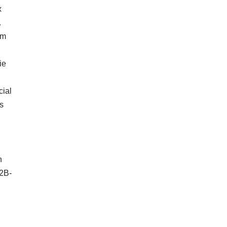
x
.
om
ie
cial
s
n
2B-