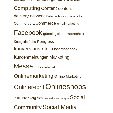
Computing
Content
content
delivery network
dmexco
E-
Datenschutz
ECommerce
Commerce
emailmarketing
Facebook
gütesiegel
Internetrecht
IT
Kongress
Kategorie Jobs
konversionsrate
Kundenfeedback
Marketing
Kundenmeinungen
Messe
mobile internet
Onlinemarketing
Online Marketing
Onlineshops
Onlinerecht
Social
Preisvergleich
Politik
produktbewertungen
Social Media
Community