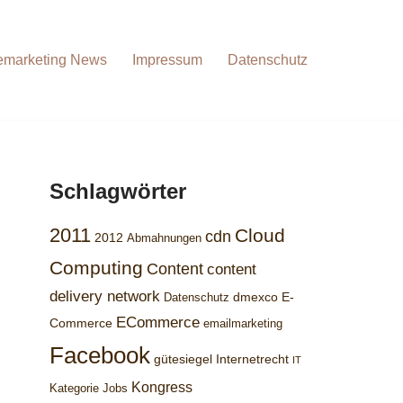
emarketing News
Impressum
Datenschutz
Schlagwörter
2011
Cloud
cdn
2012
Abmahnungen
Computing
Content
content
delivery network
dmexco
E-
Datenschutz
ECommerce
Commerce
emailmarketing
Facebook
gütesiegel
Internetrecht
IT
Kongress
Kategorie Jobs