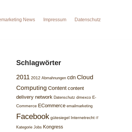
emarketing News
Impressum
Datenschutz
Schlagwörter
2011
Cloud
cdn
2012
Abmahnungen
Computing
Content
content
delivery network
dmexco
E-
Datenschutz
ECommerce
Commerce
emailmarketing
Facebook
gütesiegel
Internetrecht
IT
Kongress
Kategorie Jobs