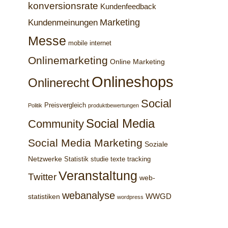
konversionsrate
Kundenfeedback
Marketing
Kundenmeinungen
Messe
mobile internet
Onlinemarketing
Online Marketing
Onlineshops
Onlinerecht
Social
Preisvergleich
Politik
produktbewertungen
Social Media
Community
Social Media Marketing
Soziale
Netzwerke
Statistik
studie
texte
tracking
Veranstaltung
Twitter
web-
webanalyse
WWGD
statistiken
wordpress