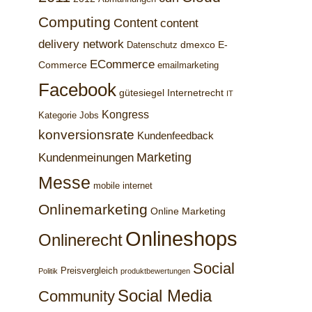
Computing
Content
content
delivery network
dmexco
E-
Datenschutz
ECommerce
Commerce
emailmarketing
Facebook
gütesiegel
Internetrecht
IT
Kongress
Kategorie Jobs
konversionsrate
Kundenfeedback
Marketing
Kundenmeinungen
Messe
mobile internet
Onlinemarketing
Online Marketing
Onlineshops
Onlinerecht
Social
Preisvergleich
Politik
produktbewertungen
Social Media
Community